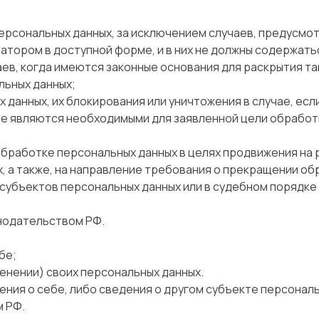
ерсональных данных, за исключением случаев, предусмо
тором в доступной форме, и в них не должны содержать
аев, когда имеются законные основания для раскрытия т
льных данных;
 данных, их блокирования или уничтожения в случае, ес
не являются необходимыми для заявленной цели обработ
бработке персональных данных в целях продвижения на ры
х, а также, на направление требования о прекращении о
 субъектов персональных данных или в судебном порядк
нодательством РФ.
бе;
енении) своих персональных данных.
ния о себе, либо сведения о другом субъекте персональ
м РФ.