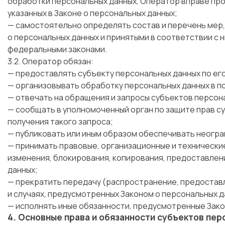
обработки персональных данных, Оператор вправе про
указанных в Законе о персональных данных;
— самостоятельно определять состав и перечень мер
о персональных данных и принятыми в соответствии с 
федеральными законами.
3.2. Оператор обязан:
— предоставлять субъекту персональных данных по ег
— организовывать обработку персональных данных в 
— отвечать на обращения и запросы субъектов персона
— сообщать в уполномоченный орган по защите прав су
получения такого запроса;
— публиковать или иным образом обеспечивать неогра
— принимать правовые, организационные и технические
изменения, блокирования, копирования, предоставлен
данных;
— прекратить передачу (распространение, предоставл
и случаях, предусмотренных Законом о персональных д
— исполнять иные обязанности, предусмотренные Зако
4. Основные права и обязанности субъектов пе