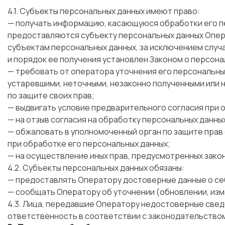
4.1. Субъекты персональных данных имеют право:
— получать информацию, касающуюся обработки его п
предоставляются субъекту персональных данных Опера
субъектам персональных данных, за исключением случ
и порядок ее получения установлен Законом о персона
— требовать от оператора уточнения его персональных
устаревшими, неточными, незаконно полученными или 
по защите своих прав;
— выдвигать условие предварительного согласия при о
— на отзыв согласия на обработку персональных данны
— обжаловать в уполномоченный орган по защите прав
при обработке его персональных данных;
— на осуществление иных прав, предусмотренных зако
4.2. Субъекты персональных данных обязаны:
— предоставлять Оператору достоверные данные о се
— сообщать Оператору об уточнении (обновлении, изм
4.3. Лица, передавшие Оператору недостоверные сведе
ответственность в соответствии с законодательство