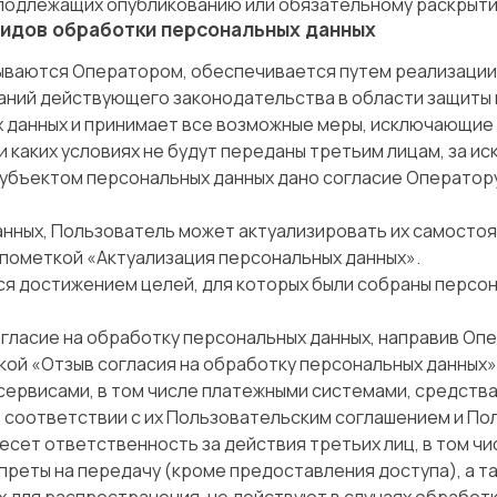
 подлежащих опубликованию или обязательному раскрыти
 видов обработки персональных данных
ваются Оператором, обеспечивается путем реализации п
аний действующего законодательства в области защиты 
х данных и принимает все возможные меры, исключающие
и каких условиях не будут переданы третьим лицам, за и
субъектом персональных данных дано согласие Оператору
 данных, Пользователь может актуализировать их самост
 пометкой «Актуализация персональных данных».
ся достижением целей, для которых были собраны персон
огласие на обработку персональных данных, направив О
кой «Отзыв согласия на обработку персональных данных»
сервисами, в том числе платежными системами, средства
 соответствии с их Пользовательским соглашением и П
есет ответственность за действия третьих лиц, в том чи
преты на передачу (кроме предоставления доступа), а т