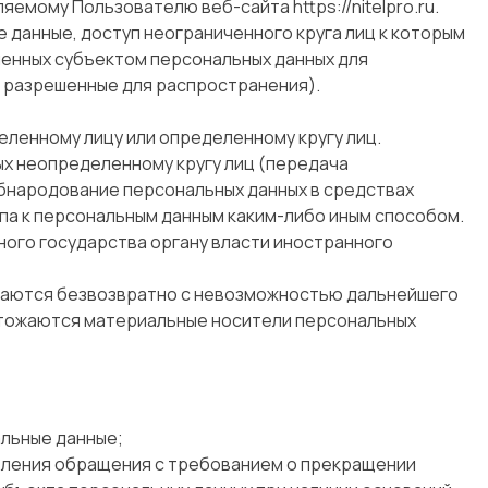
еляемому Пользователю веб-сайта
https://nitelpro.ru
.
 данные, доступ неограниченного круга лиц к которым
шенных субъектом персональных данных для
, разрешенные для распространения).
еленному лицу или определенному кругу лиц.
ых неопределенному кругу лиц (передача
обнародование персональных данных в средствах
а к персональным данным каким-либо иным способом.
ного государства органу власти иностранного
ожаются безвозвратно с невозможностью дальнейшего
чтожаются материальные носители персональных
льные данные;
равления обращения с требованием о прекращении