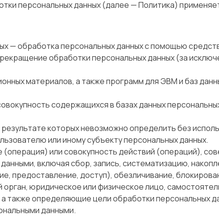
ботки персональных данных (далее — Политика) применя
ных — обработка персональных данных с помощью средств
прекращение обработки персональных данных (за исключ
ионных материалов, а также программ для ЭВМ и баз дан
совокупность содержащихся в базах данных персональны
 в результате которых невозможно определить без испо
льзователю или иному субъекту персональных данных.
е (операция) или совокупность действий (операций), с
 данными, включая сбор, запись, систематизацию, накопл
е, предоставление, доступ), обезличивание, блокирова
й орган, юридическое или физическое лицо, самостоятел
 а также определяющие цели обработки персональных да
ональными данными.