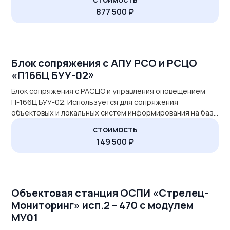
Блок акустического оповещения 60Вт на полке Блок
arrow_outward
877 500 ₽
коммутации сигналов ДК- ОСО-3блок на 6 розеток с
автоматическим выключателем на 6А
Блок сопряжения с АПУ РСО и РСЦО
«П166Ц БУУ-02»
Блок сопряжения с РАСЦО и управления оповещением
П-166Ц БУУ-02. Используется для сопряжения
объектовых и локальных систем информирования на базе
IP-сети (VPN канал) с РСЦО и РСО. Звуковой сигнал
стоимость
передается по сети или воспроизводится с электронного
arrow_outward
149 500 ₽
носителя (флеш-карты). Предлагаем установку блоков
управления оповещением ГО ЧС и комплексных систем
безопасности в образовательных, дошкольных,
промышленных и медицинских учреждениях, […]
Объектовая станция ОСПИ «Стрелец-
Мониторинг» исп.2 – 470 с модулем
МУ01