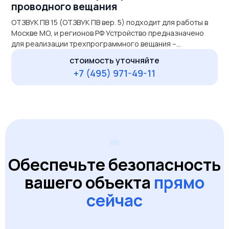
проводного вещания
ОТЗВУК ПВ 15 (ОТЗВУК ПВ вер. 5) подходит для работы в
Москве МО, и регионов РФ Устройство предназначено
для реализации трехпрограммного вещания –
оповещения.Прием вещательного сигнала по сети
стоимость уточняйте
интернет и/или с внешней антенны из радиоэфира.
+7 (495) 971-49-11
Рассчитано на подключение до 200
радиоточек.Выходной вещательный сигнал 15/30 в. для
первой программы. Оборудование ОТЗВУК-ПВ
обеспечивает:•формирование сигнала
трехпрограммного проводного вещания […]
Обеспечьте безопасность
вашего объекта
прямо
сейчас