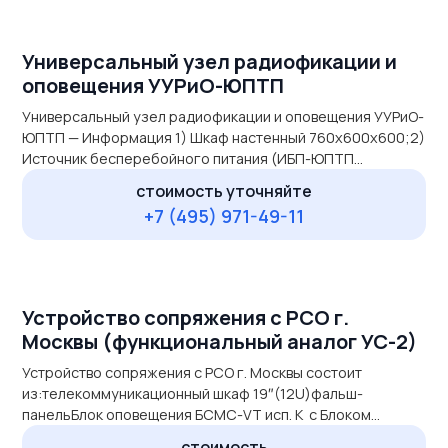
Универсальный узел радиофикации и
оповещения УУРиО-ЮПТП
Универсальный узел радиофикации и оповещения УУРиО-
ЮПТП — Информация 1) Шкаф настенный 760х600х600;2)
Источник бесперебойного питания (ИБП-ЮПТП
1500ВА);3) Модуль электропитания (МЭП);4) Фальш-
стоимость уточняйте
панель 2U;5) Фальш-панель 2U;6) Домовой
arrow_outward
+7 (495) 971-49-11
трехпрограммный радиоузел с модулем FM-приемника
(ДТР-ЮПТП);7) Усилитель мощности домового
трехпрограммного радиоузла (УМ-ДТР-ЮПТП);8)
Вентиляторный модуль с терморегулятором (БВ-ЮПТП).
Устройство сопряжения с РСО г.
Москвы (функциональный аналог УС-2)
Устройство сопряжения с РСО г. Москвы состоит
из:телекоммуникационный шкаф 19″(12U)фальш-
панельБлок оповещения БСМС-VT исп. K с Блоком
питания для БСМС-VT исп.К с АКБ 7 А/чБАО-300 (V60М)
стоимость