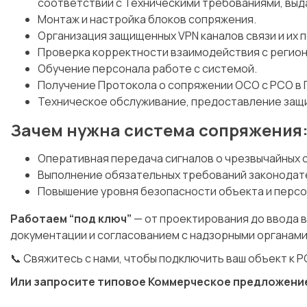
соответствии с Техническими требованиями, выд
Монтаж и настройка блоков сопряжения.
Организация защищенных VPN каналов связи и их
Проверка корректности взаимодействия с регио
Обучение персонала работе с системой.
Получение Протокола о сопряжении ОСО с РСО в 
Техническое обслуживание, предоставление защи
Зачем нужна система сопряжения
Оперативная передача сигналов о чрезвычайных 
Выполнение обязательных требований законодате
Повышение уровня безопасности объекта и персо
Работаем “под ключ”
— от проектирования до ввода 
документации и согласованием с надзорными органами
📞 Свяжитесь с нами, чтобы подключить ваш объект к
Или запросите типовое Коммерческое предложени