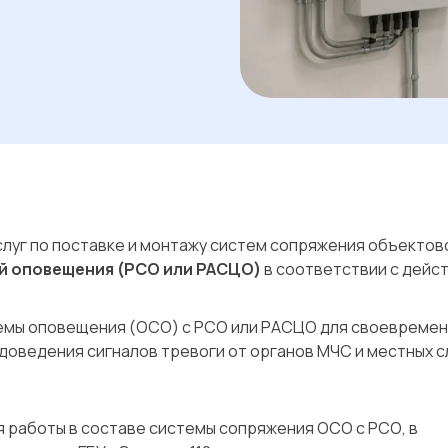
луг по поставке и монтажу систем сопряжения объектов
й оповещения (РСО или РАСЦО)
в соответствии с дей
емы оповещения (ОСО) с РСО или РАСЦО для своевреме
доведения сигналов тревоги от органов МЧС и местных с
 работы в составе системы сопряжения ОСО с РСО, в