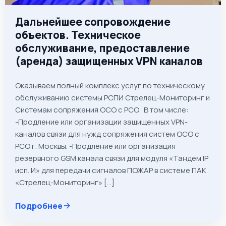
Дальнейшее сопровождение
объектов. Техническое
обслуживание, предоставление
(аренда) защищенных VPN каналов
Оказываем полный комплекс услуг по техническому
обслуживанию системы РСПИ Стрелец-Мониторинг и
Системам сопряжения ОСО с РСО. В том числе:
-Продление или организации защищенных VPN-
каналов связи для нужд сопряжения систем ОСО с
РСО г. Москвы. -Продление или организация
резервного GSM канала связи для модуля «Тандем IP
исп. И» для передачи сигналов ПОЖАР в системе ПАК
«Стрелец-Мониторинг» […]
Подробнее
arrow_forward