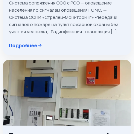
Система сопряжения ОСО с РСО — оповещение
населения по сигналам оповещения ГО ЧС, —
Система ОСПИ «Стрелец-Мониторинг» -передачи
сигналов о пожаре на пульт пожарной охраны без
участия человека, -Радиофикация- трансляция […]
Подробнее
arrow_forward